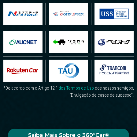
*De acordo com o Artigo 12.º
dos Termos de Uso
dos nossos serviços,
“Divulgação de casos de sucesso”.
Saiba Mais Sobre o 360°Car®