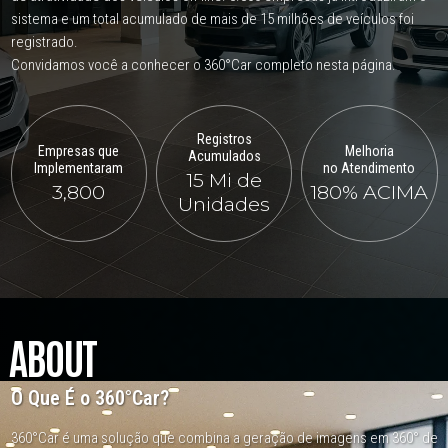
sistema e um total acumulado de mais de 15 milhões de veículos foi
registrado.
Convidamos você a conhecer o 360°Car completo nesta página.
Registros
Empresas que
Melhoria
Acumulados
Implementaram
no Atendimento
15 Mi de
3,800
180% ACIMA
Unidades
ABOUT
O Que É o 360°Car?
360°Car é uma solução que combina a geração de imagens em 360° de