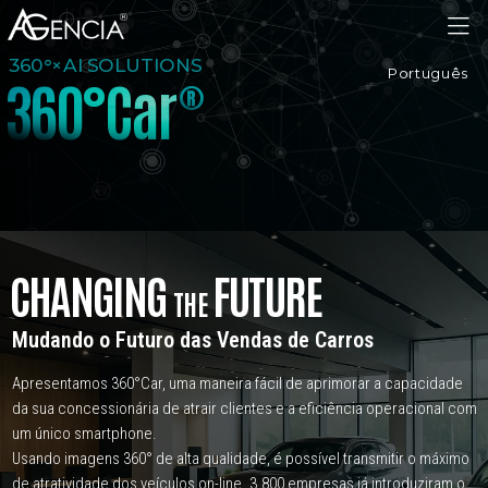
AGENCIA
360°×AI SOLUTIONS
Português
3
6
0
°
C
a
r
®
CHANGING
FUTURE
THE
Mudando o Futuro das Vendas de Carros
Apresentamos 360°Car, uma maneira fácil de aprimorar a capacidade
da sua concessionária de atrair clientes e a eficiência operacional com
um único smartphone.
Usando imagens 360° de alta qualidade, é possível transmitir o máximo
de atratividade dos veículos on-line.
3.800 empresas já introduziram o