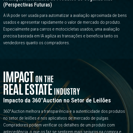
(Perspectivas Futuras)
A IA pode ser usada para automatizar a avaliação aproximada de bens
usados e apresentar rapidamente o valor de mercado do produto.
Especialmente para carros e motocicletas usados, uma avaliação
precisa baseada em IA agiliza as transações e beneficia tanto os
vendedores quanto os compradores.
IMPA
C
T
ON
T
HE
R
E
AL E
S
TATE
INDU
S
TRY
Impacto da 360°Auction no Setor de Leilões
360°Auction melhora a transparência e a autenticidade dos produtos
no setor de leilões e nos aplicativos de mercado de pulgas.
Compradores podem verificar os detalhes de um produto com
antecedência, o que os faz se sentirem mais seguros na compra e