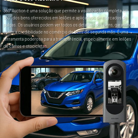
360°Auction é uma solução que permite a visualização completa em
360°
dos bens oferecidos em leilões e aplicativos de mercados de
pulgas.
Os usuários podem ver todos os detalhes dos bens, garantindo
assim a credibilidade no comércio de bens de segunda mão.
É uma
ferramenta poderosa para a transparência, especialmente em leilões
de carros e otocicletas.