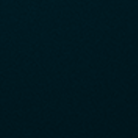
USS Co., Ltd.
A USS, uma das maiores operadoras de leilões de carros usados do
Japão, apresenta o 360°Auction para
e obtém uma melhoria significativa na visualização das informações
dos veículos e na satisfação dos licitantes!