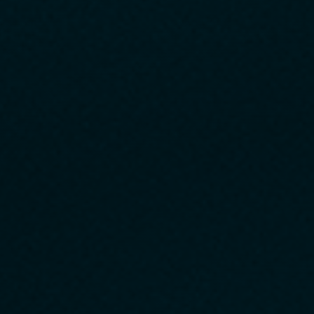
Bayauc Co., Ltd.
A BayOak, uma das principais concessionárias do setor, adotou
360°Auction.
Ele proporciona uma experiência de lance mais segura e satisfatória,
oferecendo uma visão detalhada de 360° da condição do veículo.