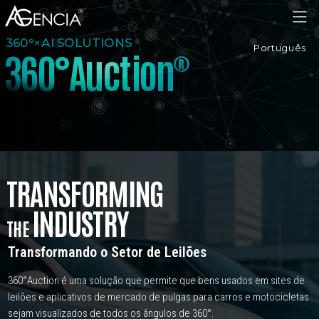
AGENCIA
360°×AI SOLUTIONS
Português
3
6
0
°
A
u
c
t
i
o
n
®
TRANSFORMING
INDUSTRY
THE
Transformando o Setor de Leilões
360°Auction é uma solução que permite que bens usados em sites de
leilões
e aplicativos de mercado de pulgas para carros e motocicletas
sejam visualizados de todos os ângulos de 360°.