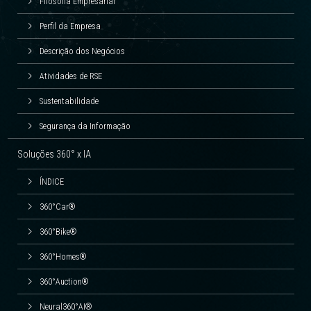
Filosofia Empresarial
Perfil da Empresa
Descrição dos Negócios
Atividades de RSE
Sustentabilidade
Segurança da Informação
Soluções 360° x IA
ÍNDICE
360°Car®
360°Bike®
360°Homes®
360°Auction®
Neural360°AI®