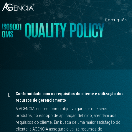
AGENCIA
Português
Q
U
A
L
I
T
Y
P
O
L
I
C
Y
I
S
O
9
0
0
1
Q
M
S
1.
Conformidade com os requisitos do cliente e utilização dos
recursos de gerenciamento
A AGENCIA Inc. tem como objetivo garantir que seus
produtos, no escopo de aplicação definido, atendam aos
requisitos do cliente. Em busca de uma maior satisfação do
cliente, a AGENCIA assegura e utiliza recursos de