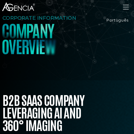
AGENCIA
CORPORATE INFORMATION
Português
C
O
M
P
A
N
Y
V
E
R
O
V
I
E
W
B2B SAAS COMPANY
LEVERAGING AI AND
360° IMAGING