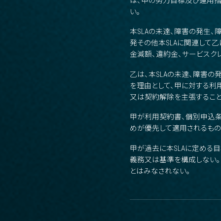
は、甲の努力目標及び運用指
い。
本SLAの未達、障害の発生
発その他本SLAに関連して
金減額、違約金、サービスク
乙は、本SLAの未達、障害
を理由として、甲に対する利
又は契約解除を主張すること
甲が利用契約書、個別申込条
めが優先して適用されるもの
甲が過去に本SLAに定める
義務又は基準を構成しない。
とはみなされない。