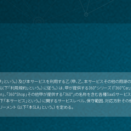
下「甲」という。）及び本サービスを利用する乙（甲、乙、本サービスその他の用
以下「利用規約」という。）に従う。）は、甲が提供する360°シリーズ（「360°Car」、「3
°Auction」、「360°Shop」その他甲が提供する「360°」の名称を含む各種SaaS
下「本サービス」という。）に関するサービスレベル、保守範囲、対応方針その
ーメント（以下「本SLA」という。）を定める。