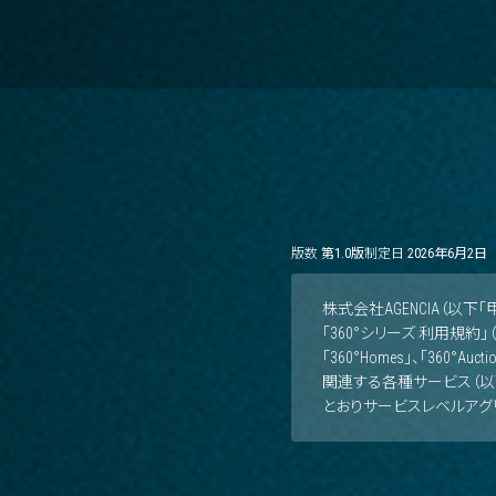
版数
第1.0版
制定日
2026年6月2日
株式会社AGENCIA（以
「360°シリーズ 利用規約」（
「360°Homes」、「360
関連する各種サービス（以
とおりサービスレベルアグリ