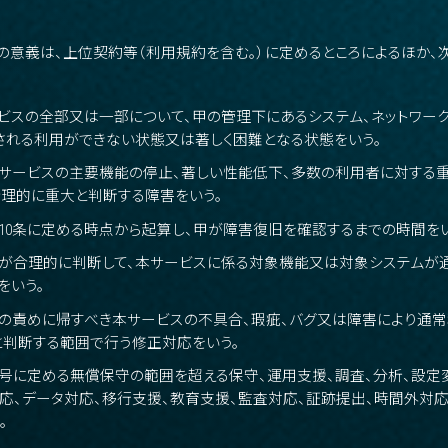
語の意義は、上位契約等（利用規約を含む。）に定めるところによるほか、
ービスの全部又は一部について、甲の管理下にあるシステム、ネットワー
される利用ができない状態又は著しく困難となる状態をいう。
本サービスの主要機能の停止、著しい性能低下、多数の利用者に対する
理的に重大と判断する障害をいう。
第10条に定める時点から起算し、甲が障害復旧を確認するまでの時間をい
甲が合理的に判断して、本サービスに係る対象機能又は対象システム
をいう。
甲の責めに帰すべき本サービスの不具合、瑕疵、バグ又は障害により通
判断する範囲で行う修正対応をいう。
前号に定める無償保守の範囲を超える保守、運用支援、調査、分析、設定
応、データ対応、移行支援、教育支援、監査対応、証跡提出、時間外対
。