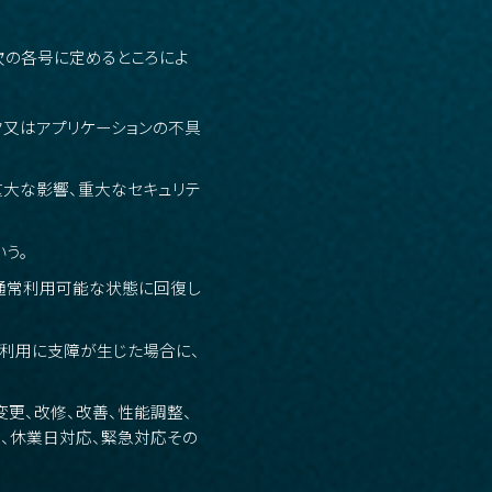
次の各号に定めるところによ
ク又はアプリケーションの不具
重大な影響、重大なセキュリテ
う。
が通常利用可能な状態に回復し
常利用に支障が生じた場合に、
変更、改修、改善、性能調整、
応、休業日対応、緊急対応その