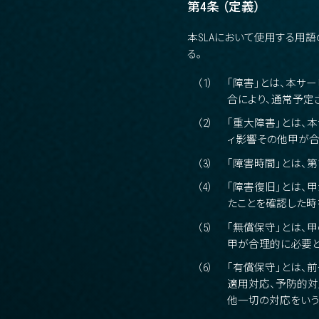
第4条 （定義）
本SLAにおいて使用する用
る。
（1）
「障害」とは、本サ
合により、通常予定
（2）
「重大障害」とは、
ィ影響その他甲が合
（3）
「障害時間」とは、
（4）
「障害復旧」とは、
たことを確認した時
（5）
「無償保守」とは、
甲が合理的に必要と
（6）
「有償保守」とは、
適用対応、予防的対
他一切の対応をいう