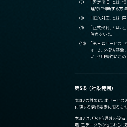
（7）
「暫定復旧」とは、
理的に判断する方法
（8）
「恒久対応」とは、
（9）
「正式受付」とは、
時点をいう。
（10）
「第三者サービス」と
ォーム、外部AI基
い、利用規約に定め
第5条 （対象範囲）
本SLAの対象は、本サービス
付随する構成要素に限るもの
本SLAは、甲の管理外の設備
境、乙データその他これらに