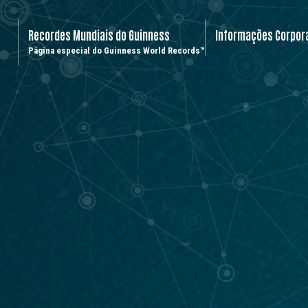
Recordes Mundiais do Guinness
Informações Corpor
Página especial do Guinness World Records™