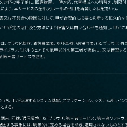
恒久対応の完了前に、回避措置、一時対応、代替構成への切替え、制限
により、本サービスの全部又は一部の利用を再開した状態をいう。
障害又は不具合の原因に対して、甲が合理的に必要と判断する恒久的な
乙が甲所定の窓口及び方法により障害又は問い合わせを通知し、甲がこ
は、クラウド基盤、通信事業者、認証基盤、API提供者、OS、ブラウザ、外
盤、ライブラリ、ミドルウェアその他甲以外の第三者が提供し、又は管理す
る第三者サービスを含む。
のうち、甲が管理するシステム基盤、アプリケーション、システムAPI、イ
とする。
、端末、回線、通信環境、OS、ブラウザ、第三者サービス、第三者ソフトウェ
起因する事象には、明示的に定める場合を除き、適用されないものとする