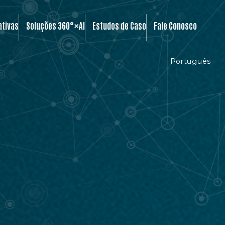
×
ativas
Soluções 360°
AI
Estudos de Caso
Fale Conosco
Português