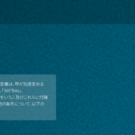
語の定義は、甲が別途定める
60°Bike」、
サービスをいう。）及びこれらに付随
他の条件について、以下の