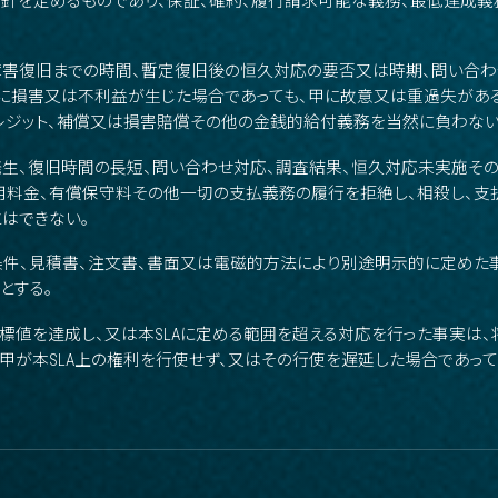
針を定めるものであり、保証、確約、履行請求可能な義務、最低達成
、障害復旧までの時間、暫定復旧後の恒久対応の要否又は時期、問い合わ
乙に損害又は不利益が生じた場合であっても、甲に故意又は重過失がある
レジット、補償又は損害賠償その他の金銭的給付義務を当然に負わない
の発生、復旧時間の長短、問い合わせ対応、調査結果、恒久対応未実施その
用料金、有償保守料その他一切の支払義務の履行を拒絶し、相殺し、支払
はできない。
件、見積書、注文書、書面又は電磁的方法により別途明示的に定めた
とする。
目標値を達成し、又は本SLAに定める範囲を超える対応を行った事実は
甲が本SLA上の権利を行使せず、又はその行使を遅延した場合であっ