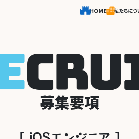
HOME
私たちにつ
E
C
R
U
募集要項
［
iOSエンジ
ニ
ア ］