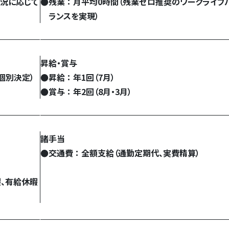
状況に応じて
●
残業 ： 月平均0時間（残業ゼロ推奨のワークライフ
ランスを実現）
昇給・賞与
個別決定）
●
昇給 ： 年1回（7月）
●
賞与 ： 年2回（8月・3月）
諸手当
●
交通費 ： 全額支給（通勤定期代、実費精算）
暇、有給休暇