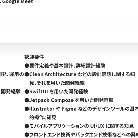
oogle Meet
歓迎要件
●
要件定義や基本設計、詳細設計経験
ン開発、運用の
●
Clean Architecture などの設計思想に関する知
見、それを用いた開発経験
、開発経験
●
SwiftUI を用いた開発経験
●
Jetpack Compose を用いた開発経験
●
Illustrator や Figma などのデザインツールの基
的操作、知見
●
モバイルアプリケーションの UI/UX に関する知見
●
フロントエンド技術やバックエンド技術などへの興