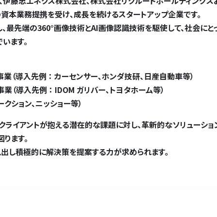
社、伊藤忠エネクス株式会社、株式会社リクルートホールディングス
の資本業務提携を受け、成長を続けるスタートアップ企業です。
し、最先端の360°画像技術とAI画像認識技術を駆使して、社会にと
います。
ォーム事業（導入先例 ： カーセンサー、ホンダ技研、日産自動車等）
ム事業（導入先例 ： IDOM ガリバー、トヨタホーム等）
オークション、ニッショー等）
、クライアントが抱える潜在的な課題に対し、革新的なソリューショ
図ります。
見出し積極的に解決策を提案する力が求められます。