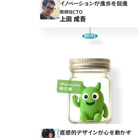
イ
ノ
ベーシ
ョ
ンが進歩を促進
CTO
取締役
上田 成吾
MORE
16Personalities
仲介者
直感的デザ
イ
ンが心を動かす