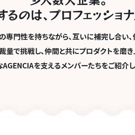
す
る
のは､
プ
ロ
フェ
ッ
ショ
ナ
ぞれの専門性を持ちながら､
互いに補完し合い､
裁量で挑戦し､
仲間と共にプロダクトを磨き
AGENCIAを支える
メンバーたちをご紹介し