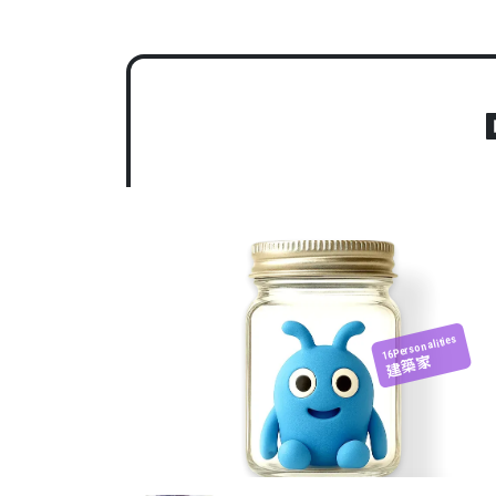
16Personalities
建築家