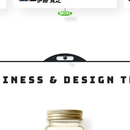
MORE
siness & Design 