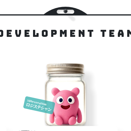
Development TEA
16Personalities
ロジステシャン