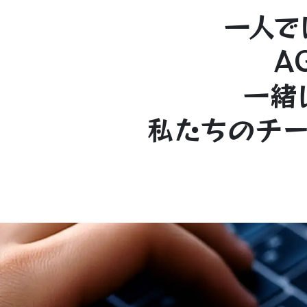
一人
で
A
一緒
私
た
ちのチ
ー