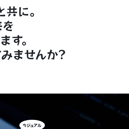
と
共に｡
来を
ま
す
｡
て
みま
せ
ん
か
？
カジュアル