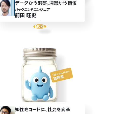
データから洞察､洞察から価値
バックエンドエンジニア
前田 旺史
MORE
16Personalities
冒険家
知性
をコ
ー
ドに､社会を変革