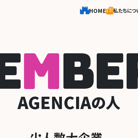
HOME
私たちにつ
E
M
B
E
AGENCIA
の人
少
人数大企業｡