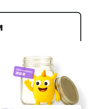
M
16Personalities
建築家