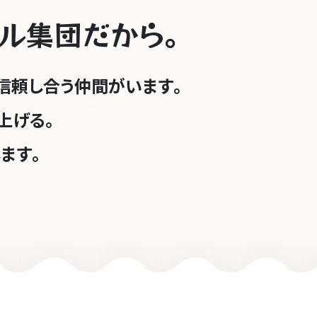
ル集団だ
か
ら
｡
信頼し合う仲間がいます｡
上げる｡
ます｡