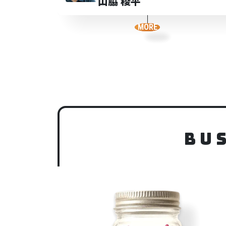
山脇 稜平
MORE
Bu