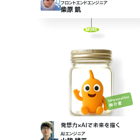
フロントエンドエンジニア
柴原 凱
MORE
16Personalities
仲介者
発想力×AIで未来を
描
く
AI
エンジニア