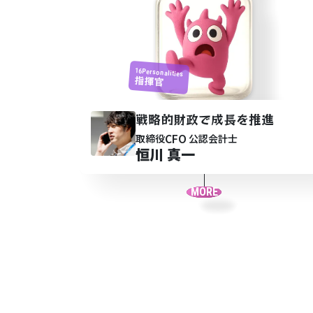
16Personalities
指揮官
戦略的財政で成長を推進
CFO
取締役
公認会計士
恒川 真一
MORE