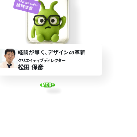
16Personalities
論理学者
経験が導
く
､デザ
イ
ンの革新
クリエイティブディレクター
松田 保彦
MORE