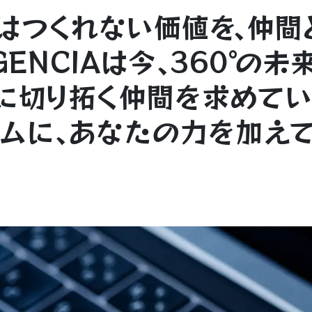
は
つく
れ
な
い価値
を
､
仲
間
GENCIAは今､360
°
の未
に
切り
拓く
仲間を求
め
てい
ムに､あなたの力を
加
え