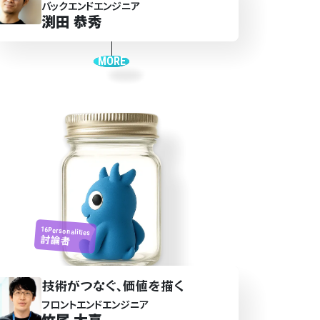
バックエンドエンジニア
渕田 恭秀
MORE
16Personalities
討論者
技術がつ
なぐ
､価値を
描
く
フロントエンドエンジニア
竹尾 大喜