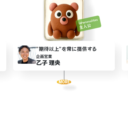
16Personalities
主人公
"期待以
上
"を常に提供
す
る
企画営業
乙子 理央
MORE