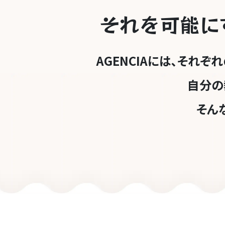
それを可能
に
AGENCIAには､それ
自分の
そんな