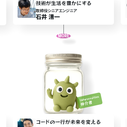
技術が生活を豊かに
す
る
取締役シニアエンジニア
石井 清一
MORE
16Personalities
仲介者
コ
ー
ドの一行が未来を変
え
る