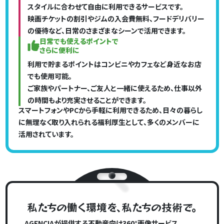
スタイルに合わせて自由に利用できるサービスです。
映画チケットの割引やジムの入会費無料、フードデリバリー
の優待など、日常のさまざまなシーンで活用できます。
日常でも使えるポイントで
さらに便利に
利用で貯まるポイントはコンビニやカフェなど身近なお店
でも使用可能｡
ご家族やパートナー、ご友人と一緒に使えるため、仕事以外
の時間もより充実させることができます。
スマートフォンやPCから手軽に利用できるため、日々の暮らし
に無理なく取り入れられる福利厚生として、多くのメンバーに
活用されています。
私
た
ち
の
働く
環境
を
､
私
た
ち
の技術
で
｡
AGENCIAが提供する不動産向け360°画像サービス