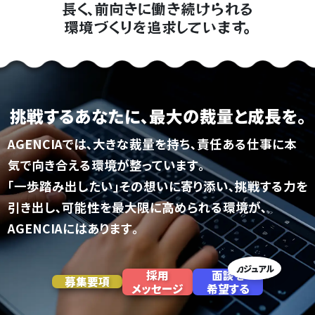
長
く
､前
向きに
働き続けら
れる
環境
づ
く
り
を追
求し
ていま
す
｡
挑戦するあなたに､
最大の裁量と成長を｡
AGENCIAでは､大きな裁量を持ち､
責任ある仕事に本
気で向き合える環境が整っています｡
｢一歩踏み出したい｣その想いに寄り添い､挑戦する力を
引き出し､
可能性を最大限に高められる環境が､
AGENCIAにはあります｡
カジュアル
採用
面談を
募集要項
メッセージ
希望する