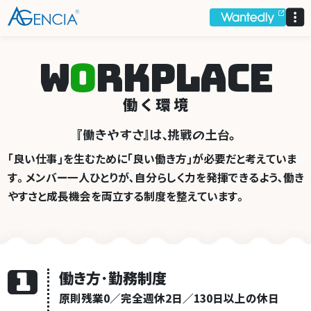
AGENCIA
W
O
R
K
P
L
A
C
E
働く環境
『
働
きやす
さ
』
は
、
挑戦の土
台
。
｢良い仕事｣を生むために｢良い働き方｣が必要だと考えていま
す｡
メンバー一人ひとりが､自分らしく力を発揮できるよう､
働き
やすさと成長機会を両立する制度を整えています｡
1
働き方･勤務制度
原則残業0／完全週休2日／130日以上の休日