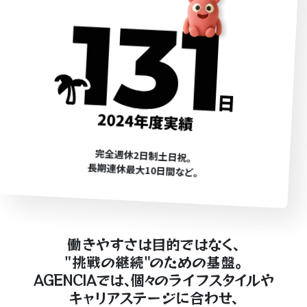
完全週休2日制土日祝｡
長期連休最大10日間など｡
働きやすさは目的では
なく
､
"挑戦の継続
"
の
ための基盤｡
AGENCIAでは､
個々
の
ライ
フス
タイ
ルや
キ
ャ
リアス
テージに合わ
せ
､