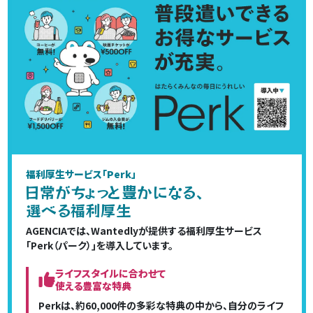
福利厚生サービス｢Perk｣
日常が
ちょ
っ
と豊かに
なる、
選べ
る
福利厚生
AGENCIAでは、Wantedlyが提供する福利厚生サービス
｢Perk（パーク）｣を導入しています。
ライフスタイルに合わせて
使える豊富な特典
Perkは、約60,000件の多彩な特典の中から、自分のライフ