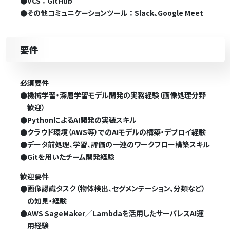
●
VCS ： GitHub
●
その他コミュニケーションツール ： Slack、Google Meet
要件
必須要件
●
機械学習・深層学習モデル開発の実務経験（画像処理分野
歓迎）
●
PythonによるAI開発の実装スキル
●
クラウド環境（AWS等）でのAIモデルの構築・デプロイ経験
●
データ前処理、学習、評価の一連のワークフロー構築スキル
●
Gitを用いたチーム開発経験
歓迎要件
●
画像認識タスク（物体検出、セグメンテーション、分類など）
の知見・経験
●
AWS SageMaker／Lambdaを活用したサーバレスAI運
用経験