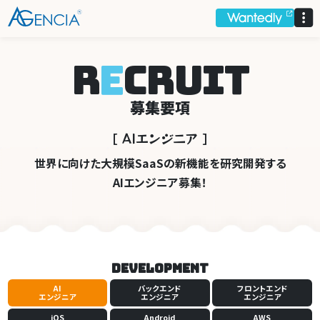
AGENCIA
R
E
C
R
U
I
T
募集要項
［ AI
エンジ
ニ
ア ］
世界に向けた大規模SaaSの新機能を研究開発する
AIエンジニア募集！
Development
AI
バックエンド
フロントエンド
エンジニア
エンジニア
エンジニア
iOS
Android
AWS