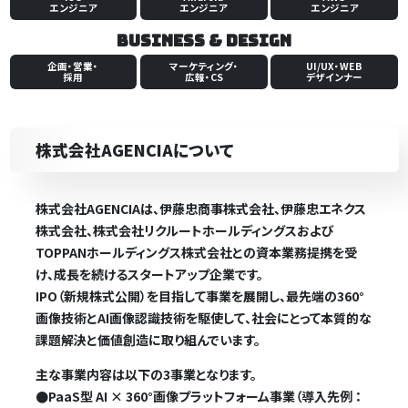
エンジニア
エンジニア
エンジニア
Business & Design
企画・営業・
マーケティング・
UI/UX・WEB
採用
広報・CS
デザインナー
株式会社AGENCIAについて
株式会社AGENCIAは、伊藤忠商事株式会社、伊藤忠エネクス
株式会社、株式会社リクルートホールディングスおよび
TOPPANホールディングス株式会社との資本業務提携を受
け、成長を続けるスタートアップ企業です。
IPO（新規株式公開）を目指して事業を展開し、最先端の360°
画像技術とAI画像認識技術を駆使して、社会にとって本質的な
課題解決と価値創造に取り組んでいます。
主な事業内容は以下の3事業となります。
●
PaaS型 AI × 360°画像プラットフォーム事業（導入先例 ：