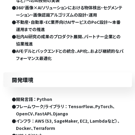
など）へのAI技術の実装
●
360°画像×AIソリューションにおける物体検出・セグメンテ
ーション・画像認識アルゴリズムの設計・運用
●
不動産・自動車・EC業界向けAIサービスのPoC設計～本番
運用までの推進
●
社内AI研究の成果のプロダクト展開、パートナー企業との
協業推進
●
AIモデルとバックエンドとの統合、API化、および継続的なパ
フォーマンス最適化
開発環境
●
開発言語 ： Python
●
フレームワーク/ライブラリ ： TensorFlow、PyTorch、
OpenCV、FastAPI、Django
●
インフラ ： AWS（S3, SageMaker, EC2, Lambdaなど）、
Docker、Terraform