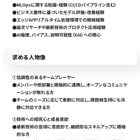
●
MLOpsに関する知識・経験（CI/CDパイプライン含む）
●
ビジネス要件に基づいたモデル評価・改善経験
●
エッジAIやリアルタイム処理環境での開発経験
●
論文リサーチや最新技術のプロダクト応用経験
●
AI倫理、バイアス、説明可能性（XAI）への関心
求める人物像
①協調性のあるチームプレーヤー
●
メンバーや他部署と積極的に連携し、オープンなコミュニケ
ーションが取れる方
●
チームのニーズに応じて柔軟に対応し、課題発生時にも冷
静に対応できる方
②技術への探究心と成長意欲
●
最新技術の習得に意欲的で、継続的なスキルアップに積極
的な方