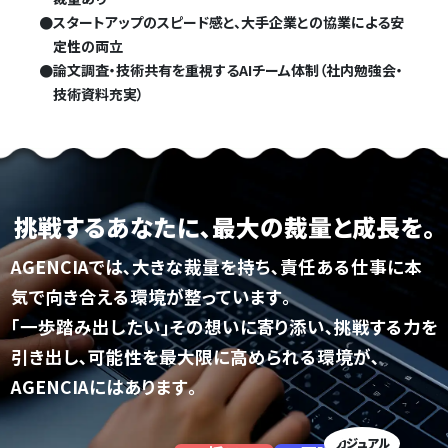
●
スタートアップのスピード感と、大手企業との協業による安
定性の両立
●
論文調査・技術共有を重視するAIチーム体制（社内勉強会・
技術資料充実）
挑戦するあなたに､
最大の裁量と成長を｡
AGENCIAでは､大きな裁量を持ち､
責任ある仕事に本
気で向き合える環境が整っています｡
｢一歩踏み出したい｣その想いに寄り添い､挑戦する力を
引き出し､
可能性を最大限に高められる環境が､
AGENCIAにはあります｡
カジュアル