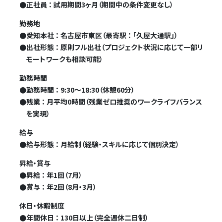
●
正社員 ： 試用期間3ヶ月（期間中の条件変更なし）
勤務地
●
愛知本社 ： 名古屋市東区（最寄駅 ： 「久屋大通駅」）
●
出社形態 ： 原則フル出社（プロジェクト状況に応じて一部リ
モートワークも相談可能）
勤務時間
●
勤務時間 ： 9:30～18:30（休憩60分）
●
残業 ： 月平均0時間（残業ゼロ推奨のワークライフバランス
を実現）
給与
●
給与形態 ： 月給制（経験・スキルに応じて個別決定）
昇給・賞与
●
昇給 ： 年1回（7月）
●
賞与 ： 年2回（8月・3月）
休日・休暇制度
●
年間休日 ： 130日以上（完全週休二日制）