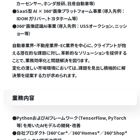
カーセンサー、ホンダ技研、日産自動車等）
●
SaaS型 AI × 360°画像プラットフォーム事業（導入先例 ：
IDOM ガリバー、トヨタホーム等）
●
360°画像認識AI事業（導入先例 ： USSオークション、ニッシ
ョー等）
自動車業界・不動産業界・EC業界を中心に、クライアントが抱
える潜在的な課題に対し、革新的なソリューションを提供する
ことで、業務効率化と問題解決を図ります。
変化の激しい市場環境においては、課題を見出し積極的に解
決策を提案する力が求められます。
業務内容
●
PythonおよびAIフレームワーク（TensorFlow, PyTorch
等）を用いたAIモデルの開発・改善
●
自社プロダクト（360°Car®／360°Homes®／360°Shop®