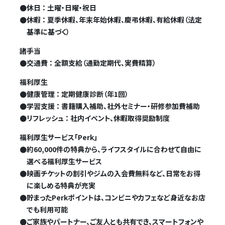
●
休日 ： 土曜・日曜・祝日
●
休暇 ： 夏季休暇、年末年始休暇、慶弔休暇、有給休暇（法定
基準に基づく）
諸手当
●
交通費 ： 全額支給（通勤定期代、実費精算）
福利厚生
●
健康管理 ： 定期健康診断（年1回）
●
学習支援 ： 書籍購入補助、社外セミナー・研修参加費補助
●
リフレッシュ ： 社内イベント、休暇取得奨励制度
福利厚生サービス「Perk」
●
約60,000件の特典から、ライフスタイルに合わせて自由に
選べる福利厚生サービス
●
映画チケットの割引やジムの入会費無料など、日常をお得
に楽しめる特典が充実
●
貯まったPerkポイントは、コンビニやカフェなど身近なお店
でも利用可能
●
ご家族やパートナー、ご友人とも共有でき、スマートフォンや