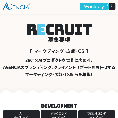
AGENCIA
R
E
C
R
U
I
T
募集要項
［
マ
ーケ
テ
ィ
ング
･広報･CS ］
360°×AIプロダクトを世界に広める、
AGENCIAのブランディング、
クライアントサポートをお任せする
マーケティング・広報・CS担当を募集！
Development
AI
バックエンド
フロントエンド
エンジニア
エンジニア
エンジニア