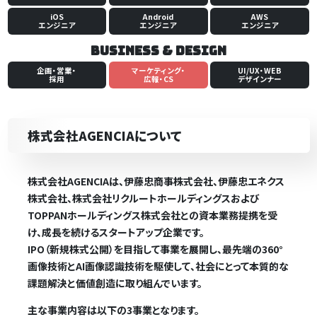
iOS
Android
AWS
エンジニア
エンジニア
エンジニア
Business & Design
企画・営業・
マーケティング・
UI/UX・WEB
採用
広報・CS
デザインナー
株式会社AGENCIAについて
株式会社AGENCIAは、伊藤忠商事株式会社、伊藤忠エネクス
株式会社、株式会社リクルートホールディングスおよび
TOPPANホールディングス株式会社との資本業務提携を受
け、成長を続けるスタートアップ企業です。
IPO（新規株式公開）を目指して事業を展開し、最先端の360°
画像技術とAI画像認識技術を駆使して、社会にとって本質的な
課題解決と価値創造に取り組んでいます。
主な事業内容は以下の3事業となります。