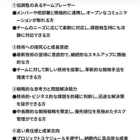
①協調性のあるチームプレーヤー
●
メンバーや他部署と積極的に連携し、オープンなコミュニケ
ーションが取れる方
●
チームのニーズに応じて柔軟に対応し、課題発生時にも冷
静に対応できる方
②技術への探究心と成長意欲
●
最新技術の習得に意欲的で、継続的なスキルアップに積極
的な方
●
チームに対して新しい技術を提案し、革新的な開発手法を
推進できる方
③戦略的な思考力と問題解決能力
●
技術的・ビジネス的な課題を的確に判断し、迅速な解決策
を提示できる方
●
中長期的な開発戦略を策定し、優先順位を見極めたタスク
管理ができる方
④高い責任感と成果志向
●
プロジェクトスケジュールを遵守し、納期内に高品質な成果