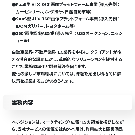
●
PaaS型 AI × 360°画像プラットフォーム事業（導入先例 ：
カーセンサー、ホンダ技研、日産自動車等）
●
SaaS型 AI × 360°画像プラットフォーム事業（導入先例 ：
IDOM ガリバー、トヨタホーム等）
●
360°画像認識AI事業（導入先例 ： USSオークション、ニッシ
ョー等）
自動車業界・不動産業界・EC業界を中心に、クライアントが抱
える潜在的な課題に対し、革新的なソリューションを提供する
ことで、業務効率化と問題解決を図ります。
変化の激しい市場環境においては、課題を見出し積極的に解
決策を提案する力が求められます。
業務内容
本ポジションは、マーケティング・広報・CSの領域を横断しなが
ら、当社サービスの価値を社内外へ届け、利用拡大と顧客満足