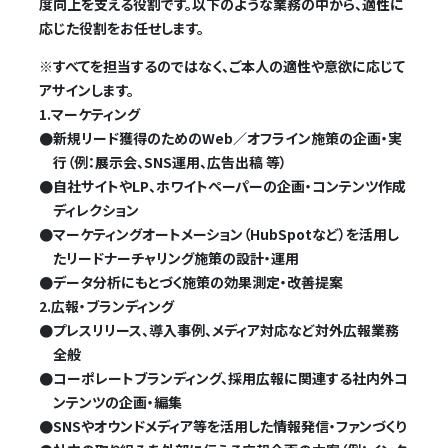
度向上を支える役割です。以下のような業務の中から、適性に
応じた役割をお任せします。
※すべてを担当するのではなく、ご本人の適性や意欲に応じて
アサインします。
1.マーケティング
●
新規リード獲得のためのWeb／オフライン施策の企画・実
行（例：展示会、SNS運用、広告出稿 等）
●
自社サイトやLP、ホワイトペーパーの企画・コンテンツ作成
ディレクション
●
マーケティングオートメーション（HubSpotなど）を活用し
たリードナーチャリング施策の設計・運用
●
データ分析にもとづく施策の効果測定・改善提案
2.広報・ブランディング
●
プレスリリース、導入事例、メディア対応など対外広報業務
全般
●
コーポレートブランディング、採用広報に関連する社内外コ
ンテンツの企画・編集
●
SNSやオウンドメディア等を活用した情報発信・ファンづくり