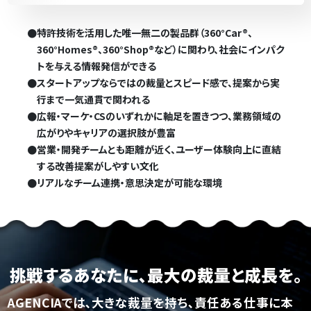
●
特許技術を活用した唯一無二の製品群（360°Car®、
360°Homes®、360°Shop®など）に関わり、社会にインパク
トを与える情報発信ができる
●
スタートアップならではの裁量とスピード感で、提案から実
行まで一気通貫で関われる
●
広報・マーケ・CSのいずれかに軸足を置きつつ、業務領域の
広がりやキャリアの選択肢が豊富
●
営業・開発チームとも距離が近く、ユーザー体験向上に直結
する改善提案がしやすい文化
●
リアルなチーム連携・意思決定が可能な環境
挑戦するあなたに､
最大の裁量と成長を｡
AGENCIAでは､大きな裁量を持ち､
責任ある仕事に本