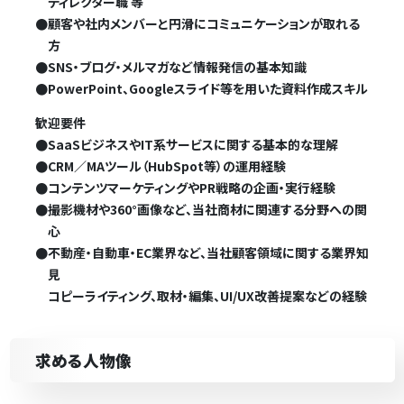
ディレクター職 等
●
顧客や社内メンバーと円滑にコミュニケーションが取れる
方
●
SNS・ブログ・メルマガなど情報発信の基本知識
●
PowerPoint、Googleスライド等を用いた資料作成スキル
歓迎要件
●
SaaSビジネスやIT系サービスに関する基本的な理解
●
CRM／MAツール（HubSpot等）の運用経験
●
コンテンツマーケティングやPR戦略の企画・実行経験
●
撮影機材や360°画像など、当社商材に関連する分野への関
心
●
不動産・自動車・EC業界など、当社顧客領域に関する業界知
見
コピーライティング、取材・編集、UI/UX改善提案などの経験
求める人物像