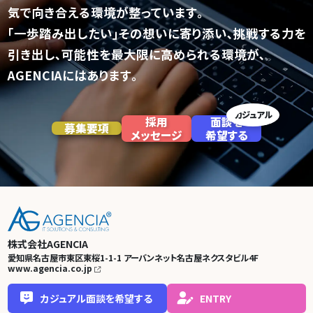
気で向き合える環境が整っています｡
｢一歩踏み出したい｣その想いに寄り添い､挑戦する力を
引き出し､
可能性を最大限に高められる環境が､
AGENCIAにはあります｡
カジュアル
採用
面談を
募集要項
メッセージ
希望する
株式会社AGENCIA
愛知県名古屋市東区東桜1-1-1
アーバンネット名古屋ネクスタビル4F
www.agencia.co.jp
カジュアル面談を希望する
ENTRY