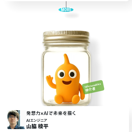
MORE
16Personalities
仲介者
発想力×AIで未来を
描
く
AI
エンジニア
山脇 稜平