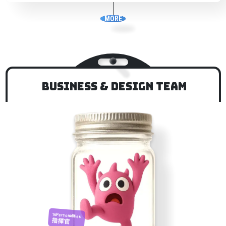
MORE
Business & Design TEAM
16Personalities
指揮官