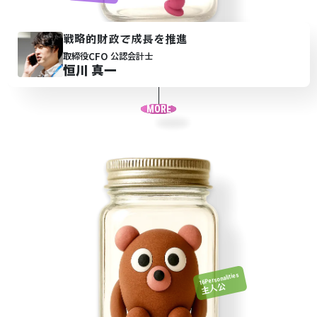
戦略的財政で成長を推進
CFO
取締役
公認会計士
恒川 真一
MORE
16Personalities
主人公