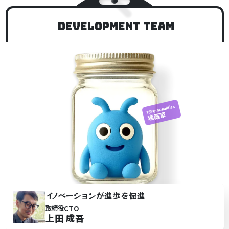
Development TEAM
16Personalities
建築家
イ
ノ
ベーシ
ョ
ンが進歩を促進
CTO
取締役
上田 成吾