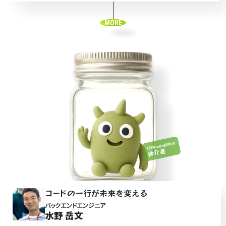
MORE
16Personalities
仲介者
コ
ー
ドの一行が未来を変
え
る
バックエンドエンジニア
水野 岳文