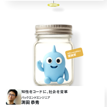
MORE
16Personalities
冒険家
知性
をコ
ー
ドに､社会を変革
バックエンドエンジニア
渕田 恭秀