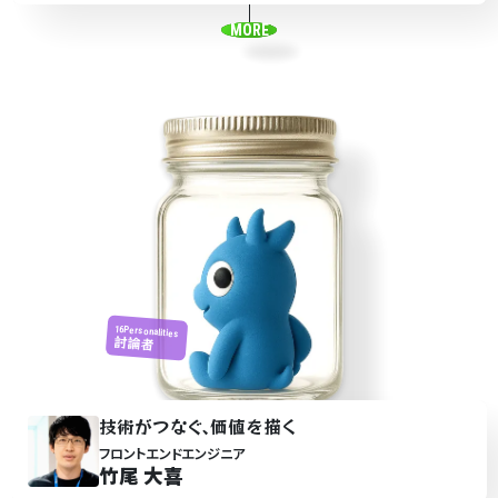
MORE
16Personalities
討論者
技術がつ
なぐ
､価値を
描
く
フロントエンドエンジニア
竹尾 大喜