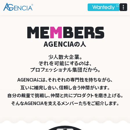
AGENCIA
M
E
M
B
E
R
S
AGENCIA
の人
少
人数大企業｡
それを可能
に
す
る
のは､
プ
ロ
フェ
ッ
ショ
ナ
ル集団だ
か
ら
｡
AGENCIAには､それぞれの専門性を持ちながら､
互いに補完し合い､信頼し合う仲間がいます｡
自分の裁量で挑戦し､
仲間と共にプロダクトを磨き上げる｡
そんなAGENCIAを支える
メンバーたちをご紹介します｡