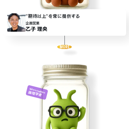
"期待以
上
"を常に提供
す
る
企画営業
乙子 理央
MORE
16Personalities
論理学者