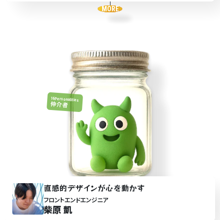
MORE
16Personalities
仲介者
直感的デザ
イ
ンが心を動かす
フロントエンドエンジニア
柴原 凱