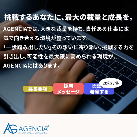
挑戦するあなたに､
最大の裁量と成長を｡
AGENCIAでは､大きな裁量を持ち､
責任ある仕事に本
気で向き合える環境が整っています｡
｢一歩踏み出したい｣その想いに寄り添い､挑戦する力を
引き出し､
可能性を最大限に高められる環境が､
AGENCIAにはあります｡
カジュアル
採用
面談を
募集要項
メッセージ
希望する