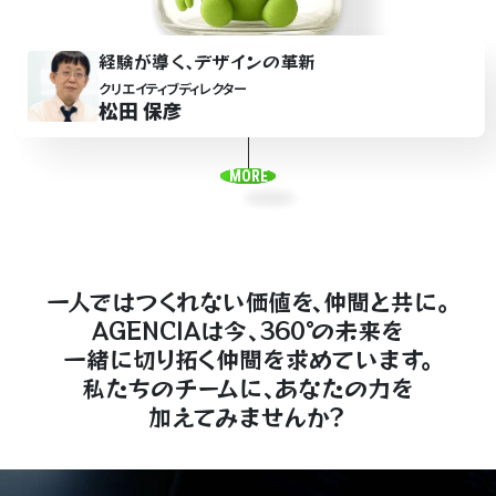
経験が導
く
､デザ
イ
ンの革新
クリエイティブディレクター
松田 保彦
MORE
一人
では
つく
れ
な
い価値
を
､
仲
間と
共に｡
AGENCIAは今､360
°
の未来を
一緒に
切り
拓く
仲間を求
め
ていま
す
｡
私
た
ちのチ
ー
ムに､あなたの力を
加
え
て
みま
せ
ん
か
？