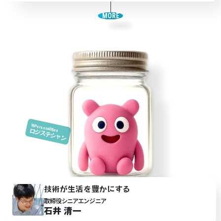
MORE
16Personalities
ロジステシャン
技術が生活を豊かに
す
る
取締役シニアエンジニア
石井 清一