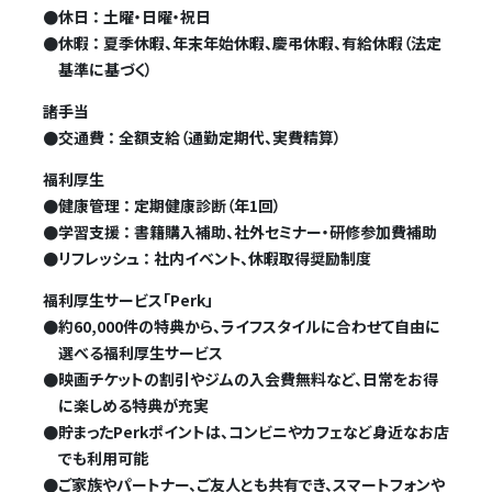
●
休日 ： 土曜・日曜・祝日
●
休暇 ： 夏季休暇、年末年始休暇、慶弔休暇、有給休暇（法定
基準に基づく）
諸手当
●
交通費 ： 全額支給（通勤定期代、実費精算）
福利厚生
●
健康管理 ： 定期健康診断（年1回）
●
学習支援 ： 書籍購入補助、社外セミナー・研修参加費補助
●
リフレッシュ ： 社内イベント、休暇取得奨励制度
福利厚生サービス「Perk」
●
約60,000件の特典から、ライフスタイルに合わせて自由に
選べる福利厚生サービス
●
映画チケットの割引やジムの入会費無料など、日常をお得
に楽しめる特典が充実
●
貯まったPerkポイントは、コンビニやカフェなど身近なお店
でも利用可能
●
ご家族やパートナー、ご友人とも共有でき、スマートフォンや