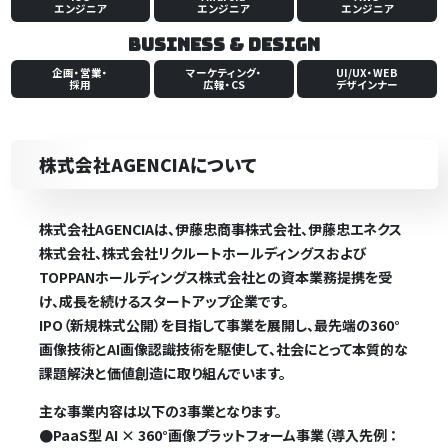
エンジニア
エンジニア
エンジニア
Business & Design
企画・営業・
マーケティング・
UI/UX・WEB
採用
広報・CS
デザインナー
株式会社AGENCIAについて
株式会社AGENCIAは、伊藤忠商事株式会社、伊藤忠エネクス
株式会社、株式会社リクルートホールディングスおよび
TOPPANホールディングス株式会社との資本業務提携を受
け、成長を続けるスタートアップ企業です。
IPO（新規株式公開）を目指して事業を展開し、最先端の360°
画像技術とAI画像認識技術を駆使して、社会にとって本質的な
課題解決と価値創造に取り組んでいます。
主な事業内容は以下の3事業となります。
●
PaaS型 AI × 360°画像プラットフォーム事業（導入先例 ：