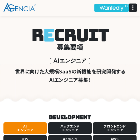
AGENCIA
R
E
C
R
U
I
T
募集要項
［ AI
エンジ
ニ
ア ］
世界に向けた大規模SaaSの新機能を研究開発する
AIエンジニア募集！
Development
AI
バックエンド
フロントエンド
エンジニア
エンジニア
エンジニア
iOS
Android
AWS