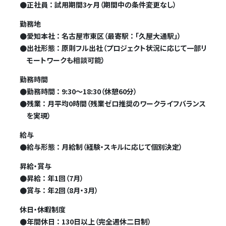
●
正社員 ： 試用期間3ヶ月（期間中の条件変更なし）
勤務地
●
愛知本社 ： 名古屋市東区（最寄駅 ： 「久屋大通駅」）
●
出社形態 ： 原則フル出社（プロジェクト状況に応じて一部リ
モートワークも相談可能）
勤務時間
●
勤務時間 ： 9:30～18:30（休憩60分）
●
残業 ： 月平均0時間（残業ゼロ推奨のワークライフバランス
を実現）
給与
●
給与形態 ： 月給制（経験・スキルに応じて個別決定）
昇給・賞与
●
昇給 ： 年1回（7月）
●
賞与 ： 年2回（8月・3月）
休日・休暇制度
●
年間休日 ： 130日以上（完全週休二日制）