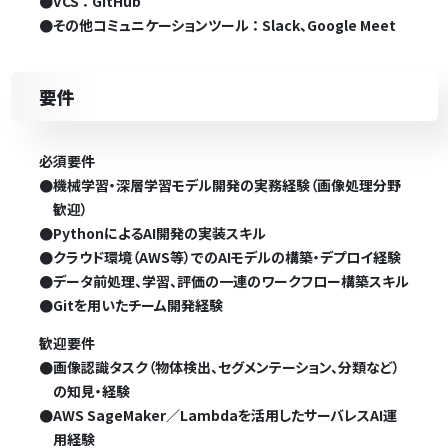
●
VCS ： GitHub
●
その他コミュニケーションツール ： Slack、Google Meet
要件
必須要件
●
機械学習・深層学習モデル開発の実務経験（画像処理分野
歓迎）
●
PythonによるAI開発の実装スキル
●
クラウド環境（AWS等）でのAIモデルの構築・デプロイ経験
●
データ前処理、学習、評価の一連のワークフロー構築スキル
●
Gitを用いたチーム開発経験
歓迎要件
●
画像認識タスク（物体検出、セグメンテーション、分類など）
の知見・経験
●
AWS SageMaker／Lambdaを活用したサーバレスAI運
用経験