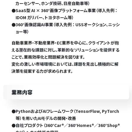
カーセンサー、ホンダ技研、日産自動車等）
●
SaaS型 AI × 360°画像プラットフォーム事業（導入先例 ：
IDOM ガリバー、トヨタホーム等）
●
360°画像認識AI事業（導入先例 ： USSオークション、ニッシ
ョー等）
自動車業界・不動産業界・EC業界を中心に、クライアントが抱
える潜在的な課題に対し、革新的なソリューションを提供する
ことで、業務効率化と問題解決を図ります。
変化の激しい市場環境においては、課題を見出し積極的に解
決策を提案する力が求められます。
業務内容
●
PythonおよびAIフレームワーク（TensorFlow, PyTorch
等）を用いたAIモデルの開発・改善
●
自社プロダクト（360°Car®／360°Homes®／360°Shop®