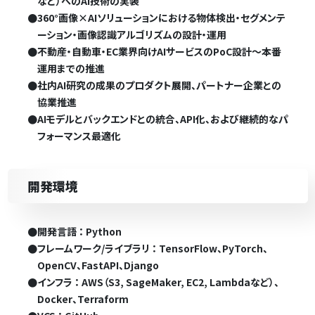
など）へのAI技術の実装
●
360°画像×AIソリューションにおける物体検出・セグメンテ
ーション・画像認識アルゴリズムの設計・運用
●
不動産・自動車・EC業界向けAIサービスのPoC設計～本番
運用までの推進
●
社内AI研究の成果のプロダクト展開、パートナー企業との
協業推進
●
AIモデルとバックエンドとの統合、API化、および継続的なパ
フォーマンス最適化
開発環境
●
開発言語 ： Python
●
フレームワーク/ライブラリ ： TensorFlow、PyTorch、
OpenCV、FastAPI、Django
●
インフラ ： AWS（S3, SageMaker, EC2, Lambdaなど）、
Docker、Terraform