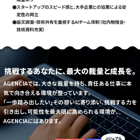
●
スタートアップのスピード感と、大手企業との協業による安
定性の両立
●
論文調査・技術共有を重視するAIチーム体制（社内勉強会・
技術資料充実）
挑戦するあなたに､
最大の裁量と成長を｡
AGENCIAでは､大きな裁量を持ち､
責任ある仕事に本
気で向き合える環境が整っています｡
｢一歩踏み出したい｣その想いに寄り添い､挑戦する力を
引き出し､
可能性を最大限に高められる環境が､
AGENCIAにはあります｡
カジュアル