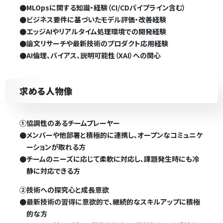
●
MLOpsに関する知識・経験（CI/CDパイプライン含む）
●
ビジネス要件に基づいたモデル評価・改善経験
●
エッジAIやリアルタイム処理環境での開発経験
●
論文リサーチや最新技術のプロダクト応用経験
●
AI倫理、バイアス、説明可能性（XAI）への関心
求める人物像
①協調性のあるチームプレーヤー
●
メンバーや他部署と積極的に連携し、オープンなコミュニケ
ーションが取れる方
●
チームのニーズに応じて柔軟に対応し、課題発生時にも冷
静に対応できる方
②技術への探究心と成長意欲
●
最新技術の習得に意欲的で、継続的なスキルアップに積極
的な方